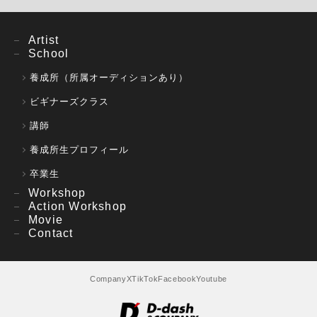
2018
『彼女はひとり』
中川奈月監督
Artist
School
2017
養成所（所属オーディションあり）
『世界を変えなかった不確かな罪』
奥田裕介 監督
『22年目の告白〜私が殺人犯です』
入江悠 監督
ビギナーズクラス
『蠱毒ミートボールマシン』
西村喜廣 監督
講師
2016
養成所生プロフィール
『オーバーフェンス』
山下敦弘 監督
卒業生
『雨ふって、大地うるおう』
藤田真一 監督
Workshop
『ゴーストフラワーズ 《ザ レバー》』石原貴洋 監督
Action Workshop
2015
Movie
Contact
ゆうばり国際ファンタスティック映画祭2015 招待第16回ドイ
ツ・ハンブルク日本映画祭2015出品石原貴洋特集「大阪バイ
オレンス、3番勝負」、テアトル新宿で7月開催
Company
X
TikTok
Facebook
Youtube
「
THE NEXT GENERATION パトレイバー首都決戦
」押井守 監
督