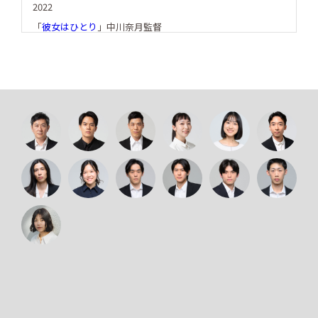
2022
「
彼女はひとり
」中川奈月監督
「
わたしの魔境
」天野友二朗監督
2021
「
拝啓、永田町
」土田ひろかず監督【
主演】峰山昇太郎役
「かば」
川本貴弘監督
【主演】蒲益男役
「シュシュシュの娘」
入江悠監督
2020
「狂武蔵」
下村勇二監督 藤堂兼次役
「みをつくし料理帖」
角川春樹監督
「初恋」
三池崇史監督
「AI崩壊」
入江悠監督
「スマホを落としただけなのに2」中田秀夫監督（捜査員
役）
2019
『幸福な囚人』
天野友二朗 監督
【主演】澤田政信役
『空母いぶき』
若松節朗 監督 総理秘書官 田代公三役