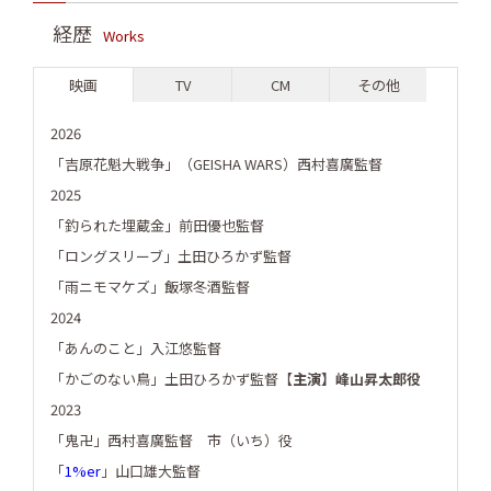
経歴
Works
映画
TV
CM
その他
2026
「吉原花魁大戦争」（GEISHA WARS）西村喜廣監督
2025
「釣られた埋蔵金」前田優也監督
「ロングスリーブ」土田ひろかず監督
「雨ニモマケズ」飯塚冬酒監督
2024
「あんのこと」入江悠監督
「かごのない鳥」土田ひろかず監督【
主演】峰山昇太郎役
2023
「鬼卍」西村喜廣監督 市（いち）役
「
1%er
」山口雄大監督