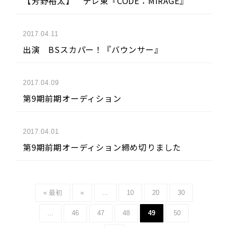
【芳野裕太】 テレ東『CODE：MIRAGE』
2017.04.11
出演 BSスカパー！『バウンサー』
2017.04.09
第9期前期オーディション
2017.04.01
第9期前期オーディション締め切りました
« 最初
«
...
10
20
30
...
46
47
48
49
50