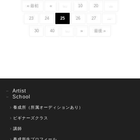
« 最初
«
...
10
20
...
23
24
25
26
27
...
30
40
...
»
最後 »
Artist
School
養成所（所属オーディションあり）
ビギナーズクラス
講師
養成所生プロフィール