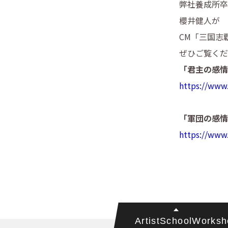
弊社養成所卒
櫻井健人が
CM「三国志
ぜひご覧くだ
「君主の感
https://ww
「軍団の感
https://ww
Artist
School
Worksh