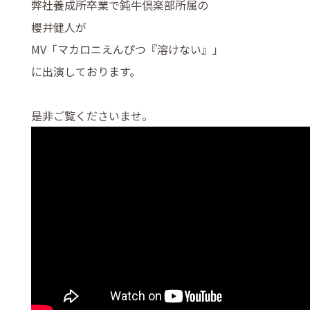
弊社養成所卒業で鈍牛倶楽部所属の
櫻井健人が
MV「マカロニえんぴつ『溶けない』」
に出演しております。
是非ご覧くださいませ。