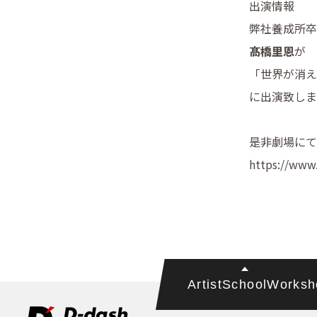
出演情報
弊社養成所卒
髙橋里恩
が
「世界が消え
に出演致しま
是非劇場にて
https://www.
Artist
School
Worksh