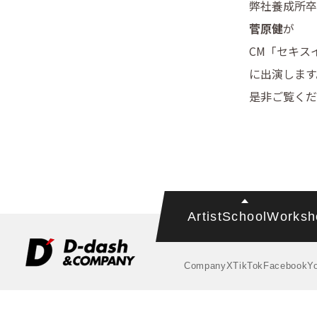
弊社養成所卒
菅原健
が
CM「セキス
に出演します
是非ご覧くだ
Artist
School
Worksh
Company
X
TikTok
Facebook
Y