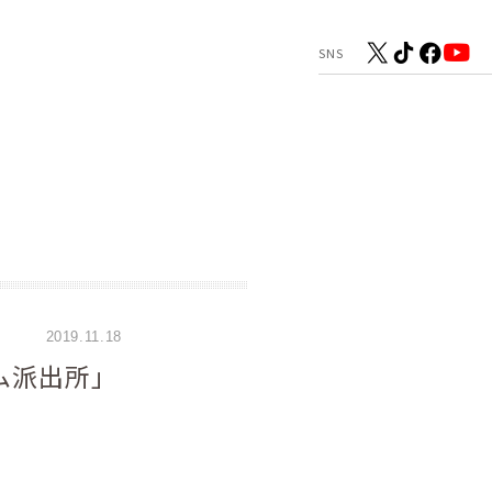
2019.11.18
ム派出所」