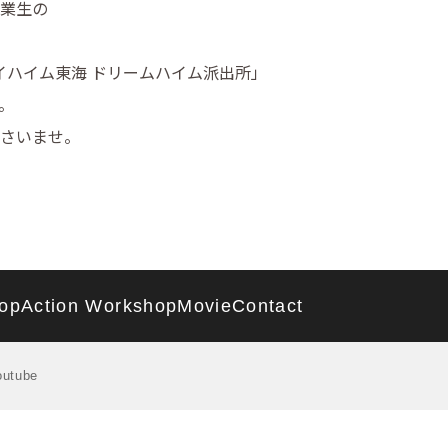
業生の
イハイム東海 ドリームハイム派出所」
。
さいませ。
op
Action Workshop
Movie
Contact
outube