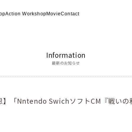
op
Action Workshop
Movie
Contact
Information
最新のお知らせ
】「Nntendo SwichソフトCM『戦い