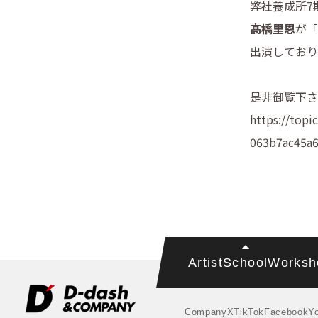
弊社養成所7
髙橋里恩
が「
出演しており
是非御覧下さ
https://topi
063b7ac45a6
Artist
School
Worksh
Company
X
TikTok
Facebook
Y