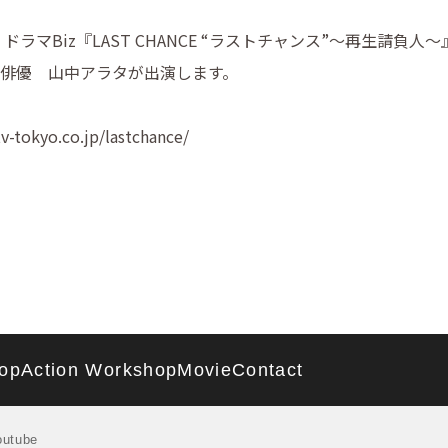
ドラマBiz『LAST CHANCE “ラストチャンス”〜再生請負人〜
俳優 山中アラタが出演します。
v-tokyo.co.jp/lastchance/
op
Action Workshop
Movie
Contact
outube