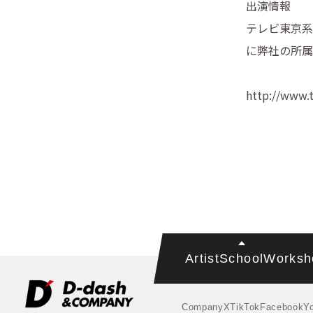
出演情報
テレビ東京系 
に弊社の所属
http://www.t
Artist
School
Worksh
Company
X
TikTok
Facebook
Y