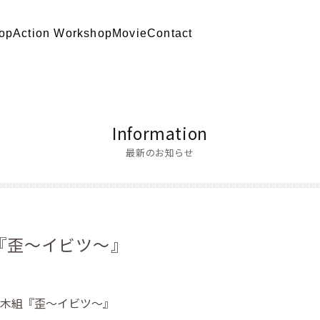
op
Action Workshop
Movie
Contact
Information
最新のお知らせ
『歪〜イビツ〜』
木組『歪〜イビツ〜』