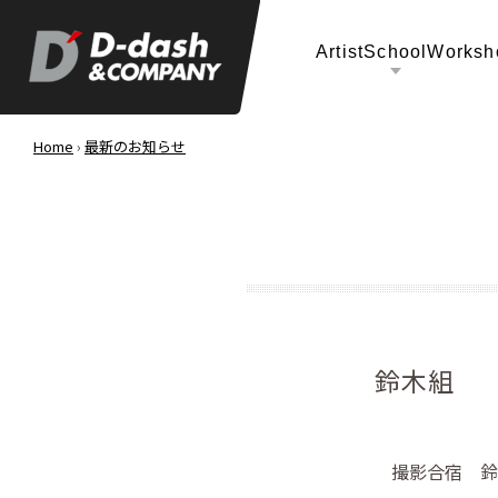
Artist
School
Worksh
Home
›
最新のお知らせ
鈴木組 
撮影合宿 鈴