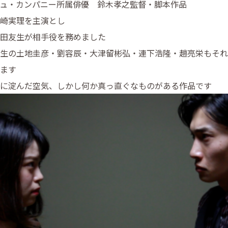
ュ・カンパニー所属俳優 鈴木孝之監督・脚本作品
崎実理を主演とし
田友生が相手役を務めました
生の土地圭彦・劉容辰・大津留彬弘・連下浩隆・趙亮栄もそれ
ます
に淀んだ空気、しかし何か真っ直ぐなものがある作品です